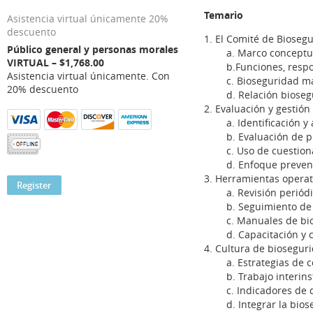
Temario
Asistencia virtual únicamente 20%
descuento
1. El Comité de Biosegu
Público general y personas morales
a. Marco conceptual 
VIRTUAL – $1,768.00
b.Funciones, respons
Asistencia virtual únicamente. Con
c. Bioseguridad más 
20% descuento
d. Relación bioseguri
2. Evaluación y gestión 
a. Identificación y an
b. Evaluación de prot
c. Uso de cuestionari
d. Enfoque preventiv
3. Herramientas operat
a. Revisión periódica 
b. Seguimiento de acc
c. Manuales de bios
d. Capacitación y con
4. Cultura de biosegur
a. Estrategias de com
b. Trabajo interinstitu
c. Indicadores de d
d. Integrar la biosegu